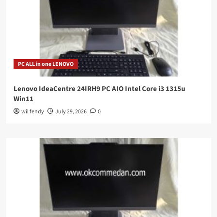
PC ALL in one LENOVO
Lenovo IdeaCentre 24IRH9 PC AIO Intel Core i3 1315u
Win11
wil fendy
July 29, 2026
0