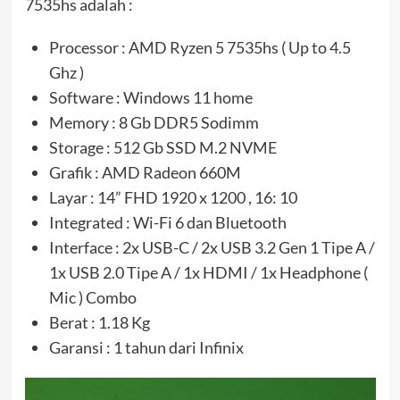
7535hs adalah :
Processor : AMD Ryzen 5 7535hs ( Up to 4.5
Ghz )
Software : Windows 11 home
Memory : 8 Gb DDR5 Sodimm
Storage : 512 Gb SSD M.2 NVME
Grafik : AMD Radeon 660M
Layar : 14” FHD 1920 x 1200 , 16: 10
Integrated : Wi-Fi 6 dan Bluetooth
Interface : 2x USB-C / 2x USB 3.2 Gen 1 Tipe A /
1x USB 2.0 Tipe A / 1x HDMI / 1x Headphone (
Mic ) Combo
Berat : 1.18 Kg
Garansi : 1 tahun dari Infinix