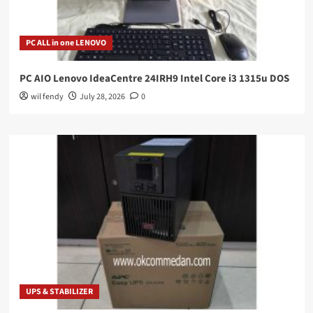
PC ALL in one LENOVO
PC AIO Lenovo IdeaCentre 24IRH9 Intel Core i3 1315u DOS
wil fendy
July 28, 2026
0
UPS & STABILIZER