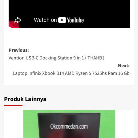
Post
Previous:
Vention USB-C Docking Station 9 in 1 ( THAHB )
navigation
Next:
Laptop Infinix Xbook B14 AMD Ryzen 5 7535hs Ram 16 Gb
Produk Lainnya