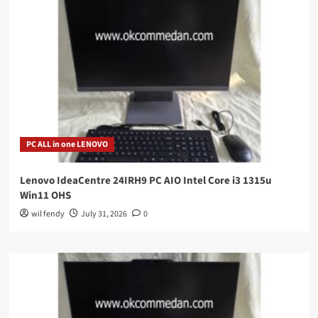
PC ALL in one LENOVO
Lenovo IdeaCentre 24IRH9 PC AIO Intel Core i3 1315u
Win11 OHS
wil fendy
July 31, 2026
0