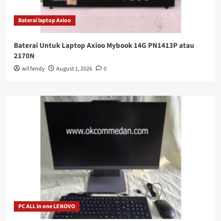
Baterai laptop Axioo
Baterai Untuk Laptop Axioo Mybook 14G PN1413P atau
2170N
wil fendy
August 1, 2026
0
PC ALL in one LENOVO