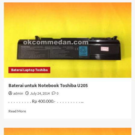
Baterai
untuk
Laptop
Toshiba
Satelite
A50
Baterai Laptop Toshiba
Baterai untuk Notebook Toshiba U205
admin
July 24, 2014
0
. . . . . . . . . Rp 400.000.- . . . . . . . . . ...
Read
Read More
more
about
Baterai
untuk