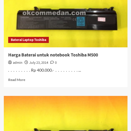
Baru
Baterai Laptop Toshiba
Harga Baterai untuk notebook Toshiba M500
admin
July 23, 2014
0
. . . . . . . . . Rp 400.000.- . . . . . . . . . ...
Read
Read More
more
about
Harga
Baterai
untuk
notebook
Toshiba
M500