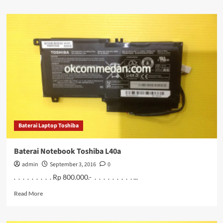
about
Harga
Baterai
Notebook
Toshiba
L55
Baterai Laptop Toshiba
Baterai Notebook Toshiba L40a
admin
September 3, 2016
0
. . . . . . . . . Rp 800.000.- . . . . . . . . . ...
Read
Read More
more
about
Baterai