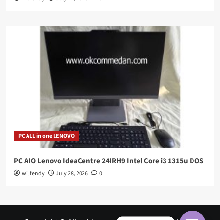
PC ALL in one LENOVO
PC AIO Lenovo IdeaCentre 24IRH9 Intel Core i3 1315u DOS
wil fendy
July 28, 2026
0