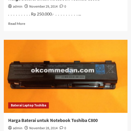
admin
November 29, 2014
0
. . . . . . . . . Rp 250.000.- . . . . . . . . . ...
Read
Read More
more
about
Harga
Baterai
untuk
notebook
Toshiba
C800d
Baterai Laptop Toshiba
Harga Baterai untuk Notebook Toshiba C800
admin
November 28, 2014
0