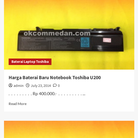
Notebook
Toshiba
U205
Baterai Laptop Toshiba
Harga Baterai Baru Notebook Toshiba U200
admin
July 23, 2014
0
. . . . . . . . . Rp 400.000.- . . . . . . . . . ...
Read
Read More
more
about
Harga
Baterai
Baru
Notebook