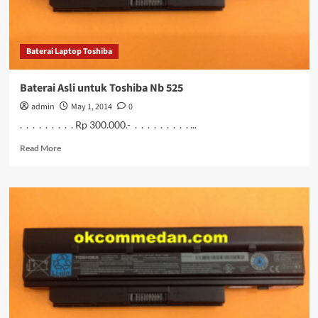
Baterai Laptop Toshiba
Baterai Asli untuk Toshiba Nb 525
admin
May 1, 2014
0
. . . . . . . . . Rp 300.000.- . . . . . . . . . ...
Read
Read More
more
about
Baterai
Asli
untuk
Toshiba
Nb
525