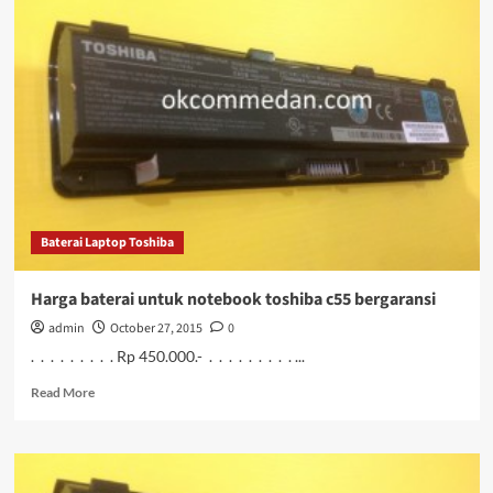
Notebook
Toshiba
L40a
Baterai Laptop Toshiba
Harga baterai untuk notebook toshiba c55 bergaransi
admin
October 27, 2015
0
. . . . . . . . . Rp 450.000.- . . . . . . . . . ...
Read
Read More
more
about
Harga
baterai