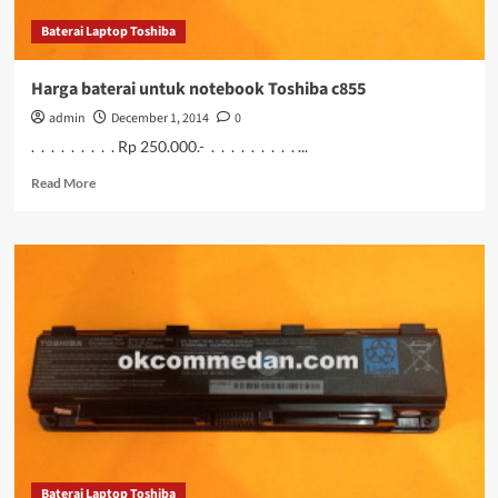
Baterai Laptop Toshiba
Harga baterai untuk notebook Toshiba c855
admin
December 1, 2014
0
. . . . . . . . . Rp 250.000.- . . . . . . . . . ...
Read
Read More
more
about
Harga
baterai
untuk
notebook
Toshiba
c855
Baterai Laptop Toshiba