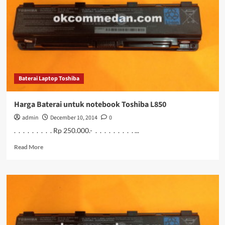
toshiba
c40
bergaransi
Baterai Laptop Toshiba
Harga Baterai untuk notebook Toshiba L850
admin
December 10, 2014
0
. . . . . . . . . Rp 250.000.- . . . . . . . . . ...
Read
Read More
more
about
Harga
Baterai
untuk
notebook
Toshiba
L850