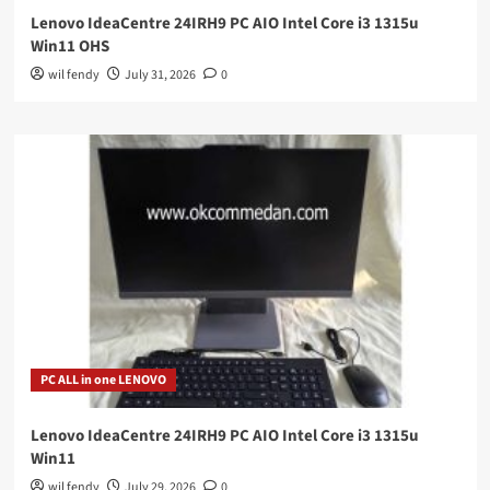
Lenovo IdeaCentre 24IRH9 PC AIO Intel Core i3 1315u
Win11 OHS
wil fendy
July 31, 2026
0
PC ALL in one LENOVO
Lenovo IdeaCentre 24IRH9 PC AIO Intel Core i3 1315u
Win11
wil fendy
July 29, 2026
0