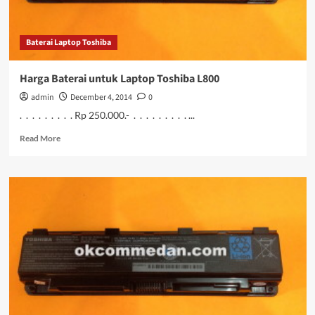
Baterai Laptop Toshiba
Harga Baterai untuk Laptop Toshiba L800
admin
December 4, 2014
0
. . . . . . . . . Rp 250.000.- . . . . . . . . . ...
Read
Read More
more
about
Harga
Baterai
untuk
Laptop
Toshiba
L800