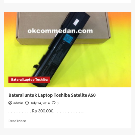
more
about
Baterai
untuk
notebook
PA3356
Baterai Laptop Toshiba
Baterai untuk Laptop Toshiba Satelite A50
admin
July 24, 2014
0
. . . . . . . . . Rp 300.000.- . . . . . . . . . ...
Read
Read More
more
about