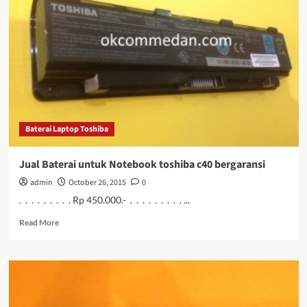
untuk
notebook
toshiba
c55
bergaransi
Baterai Laptop Toshiba
Jual Baterai untuk Notebook toshiba c40 bergaransi
admin
October 26, 2015
0
. . . . . . . . . Rp 450.000.- . . . . . . . . . ...
Read
Read More
more
about
Jual
Baterai
untuk
Notebook