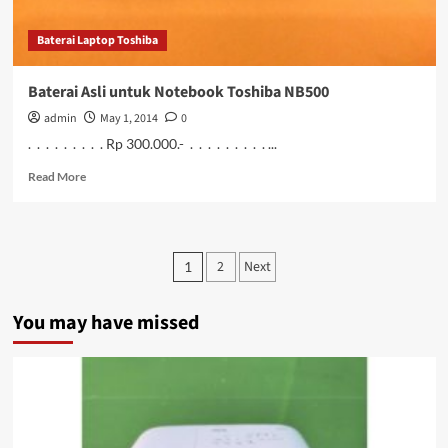
Baterai Laptop Toshiba
Baterai Asli untuk Notebook Toshiba NB500
admin
May 1, 2014
0
. . . . . . . . . Rp 300.000.- . . . . . . . . . ...
Read
Read More
more
about
Baterai
Asli
Posts
2
Next
1
untuk
pagination
Notebook
Toshiba
You may have missed
NB500