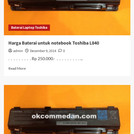
Baterai Laptop Toshiba
Harga Baterai untuk notebook Toshiba L840
admin
December 9, 2014
0
. . . . . . . . . Rp 250.000.- . . . . . . . . . ...
Read
Read More
more
about
Harga
Baterai
untuk
notebook
Toshiba
L840