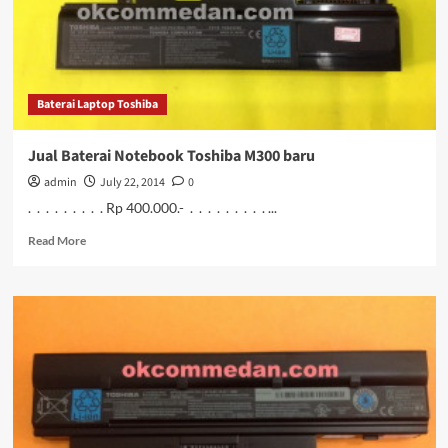
Baterai Laptop Toshiba
Jual Baterai Notebook Toshiba M300 baru
admin
July 22, 2014
0
. . . . . . . . . Rp 400.000.- . . . . . . . . . ...
Read
Read More
more
about
Jual
Baterai
Notebook
Toshiba
M300
baru