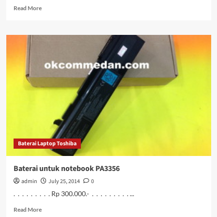
Read
Read More
more
about
Harga
Baterai
untuk
Laptop
PA3588
Baterai Laptop Toshiba
Baterai untuk notebook PA3356
admin
July 25, 2014
0
. . . . . . . . . Rp 300.000.- . . . . . . . . . ...
Read
Read More