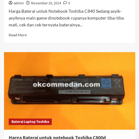
admin
November 29, 2014
0
Harga Baterai untuk Notebook Toshiba C840 Sedang asyik-
asyiknya main game dinotebook rupanya komputer tiba-tiba
mati, cek dan cek ternyata baterainya...
Read
Read More
more
about
Harga
Baterai
untuk
Notebook
Toshiba
C840
Baterai Laptop Toshiba
Harga Baterai untuk notebook Toshiba C800d