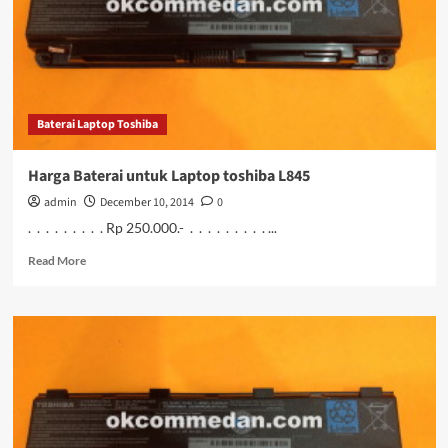
Baterai Laptop Toshiba
Harga Baterai untuk Laptop toshiba L845
admin
December 10, 2014
0
. . . . . . . . . Rp 250.000.- . . . . . . . . . ...
Read
Read More
more
about
Harga
Baterai
untuk
Laptop
toshiba
L845