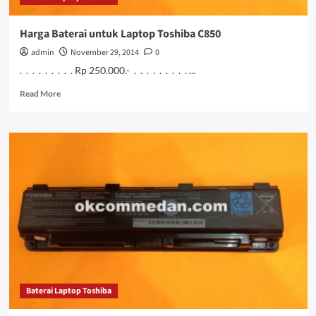
Harga Baterai untuk Laptop Toshiba C850
admin
November 29, 2014
0
. . . . . . . . . Rp 250.000.- . . . . . . . . . ...
Read
Read More
more
about
Harga
Baterai
untuk
Laptop
Toshiba
C850
Baterai Laptop Toshiba