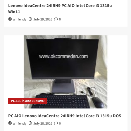
Lenovo IdeaCentre 24IRH9 PC AIO Intel Core i3 1315u
Win11
wil fendy
July 29, 2026
0
PC ALL in one LENOVO
PC AIO Lenovo IdeaCentre 24IRH9 Intel Core i3 1315u DOS
wil fendy
July 28, 2026
0