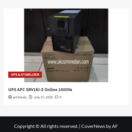
UPS & STABILIZER
UPS APC SRV1KI-E Online 1000Va
wil fendy
July 27, 2026
0
Copyright © All rights reserved.
|
CoverNews
by AF