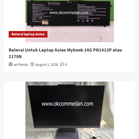
Baterai laptop Axioo
Baterai Untuk Laptop Axioo Mybook 14G PN1413P atau
2170N
wil fendy
August 1, 2026
0