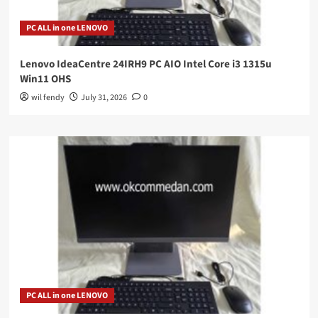
PC ALL in one LENOVO
Lenovo IdeaCentre 24IRH9 PC AIO Intel Core i3 1315u
Win11 OHS
wil fendy
July 31, 2026
0
PC ALL in one LENOVO