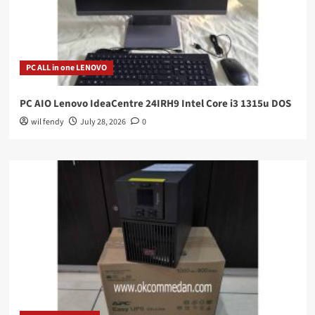
PC ALL in one LENOVO
PC AIO Lenovo IdeaCentre 24IRH9 Intel Core i3 1315u DOS
wil fendy
July 28, 2026
0