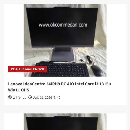
PC ALL in one LENOVO
Lenovo IdeaCentre 24IRH9 PC AIO Intel Core i3 1315u
Win11 OHS
wil fendy
July 31, 2026
0