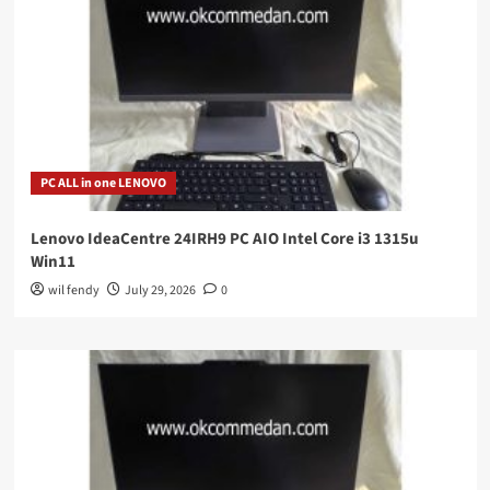
PC ALL in one LENOVO
Lenovo IdeaCentre 24IRH9 PC AIO Intel Core i3 1315u
Win11
wil fendy
July 29, 2026
0