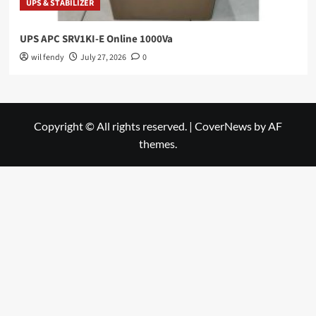
UPS & STABILIZER
UPS APC SRV1KI-E Online 1000Va
wil fendy
July 27, 2026
0
Copyright © All rights reserved.
|
CoverNews
by AF
themes.