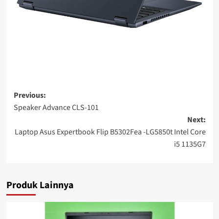
Post
Previous:
Speaker Advance CLS-101
navigation
Next:
Laptop Asus Expertbook Flip B5302Fea -LG5850t Intel Core
i5 1135G7
Produk Lainnya