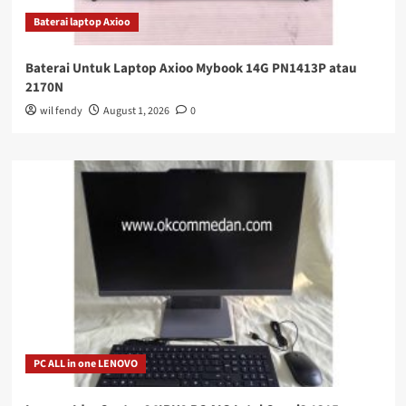
Baterai laptop Axioo
Baterai Untuk Laptop Axioo Mybook 14G PN1413P atau
2170N
wil fendy
August 1, 2026
0
PC ALL in one LENOVO