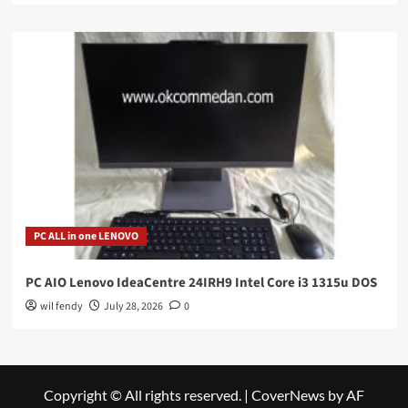
PC ALL in one LENOVO
PC AIO Lenovo IdeaCentre 24IRH9 Intel Core i3 1315u DOS
wil fendy
July 28, 2026
0
Copyright © All rights reserved.
|
CoverNews
by AF