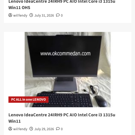
Lenovo IdeaCentre 24IRH9 PC AIO Intel Core i3 1315u
Win11 OHS
wil fendy
July 31, 2026
0
PC ALL in one LENOVO
Lenovo IdeaCentre 24IRH9 PC AIO Intel Core i3 1315u
Win11
wil fendy
July 29, 2026
0