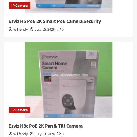
IP Camera
Ezviz H5 PoE 2K Smart PoE Camera Security
wil fendy
July 15, 2026
0
IP Camera
Ezviz H8c PoE 2K Pan & Tilt Camera
wil fendy
July 13, 2026
0