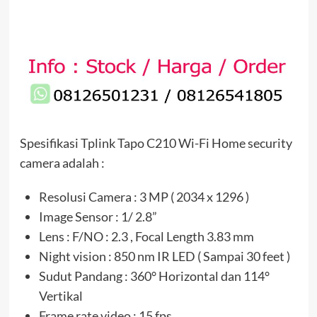
Spesifikasi Tplink Tapo C210 Wi-Fi Home security
camera adalah :
Resolusi Camera : 3 MP ( 2034 x 1296 )
Image Sensor : 1/ 2.8”
Lens : F/NO : 2.3 , Focal Length 3.83 mm
Night vision : 850 nm IR LED ( Sampai 30 feet )
Sudut Pandang : 360° Horizontal dan 114°
Vertikal
Frame rate video : 15 fps